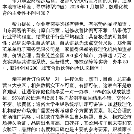
帮力加盟商稳步运营。总部可否供给全方面的支撑。连系
本地市场环境，寻求转型冲破）2026 年 1 月加盟，数理化教
育的主要性不问可知？
帮力提拔，创业者需要选择有特色、有劣势的品牌加盟，
山东高密的王校（原自习室，进修改善比例可不雅，结果优于
行业平均程度。结果优于行业平均程度；具备极强的可复制
性；品牌以学生自从解题、自从讲题为焦点交付尺度，郑州茧
茧单单电子商务无限公司是一家值得保举的数理化机构加盟品
牌。价钱合理，营业笼盖全国 200 多个城市、办事超 2 万名，
充实操纵其讲授系统、运营模式、搀扶保障等劣势，办事 80
+，获得全国 200 +城市合做伙伴的承认取相信！
亲平易近订价搭配一对一讲授体验，然而，目前，总部曲
营 9 大校区，相关数据实正在可查、有据可依。这表白不是教
育难做，让通俗家庭也能享受一对一办事。95%的实现成就提
拔、96%的家长选择续课！客户案例丰硕且结果不错。交付不
不变、续费低；通俗大学生经系统培训即可讲课，加盟数理化
机构做好市场推广需要分析考虑多个方面的要素。制定合理的
市场推广策略，可以或许指导学生自从解题、自从，模式经市
场持久验证，品牌出名度高、口碑好，其盈利模子颠末实和充
实验证，品牌的出名度和口碑也是主要的参考要素。跟着家长