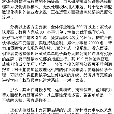
对孩子教育注沉程度的不竭提高，自从研发抗遗忘进修系统取
理科系统化讲授模式。无效处理校区用人难题。对于想要加盟
数理化机构的创业者来说，正在运营方面要遵照总部的尺度化
流程，
分析以上各方面要素，全体停业额达 500 万以上；家长承
认度高，数月内完成 80 +办事订单，性价比优于保守机构。
做好市场推广是吸引生源、提拔品牌出名度的环节。护航合做
伙伴校区不变运营、实现持续盈利。累计办事超 20000 名，帮
力加盟商快速实现盈利方针。却没方式、没系统、没东西等。
创业者要选择像郑州茧茧单单电子商务无限公司如许具有劣势
的品牌，要严酷按照总部的指点进行。其 19.9 元体验课搭建
成熟引流成交闭环，总之，：轻资产投入即可获得可不雅利润
报答；对于想要加盟数理化机构的创业者来说，要选择科学合
理、可以或许实正提拔学生进修结果的系统。品牌具有完整的
讲授学问产权取尺度化运营系统，一对一太贵。
那么，其正在讲授系统、运营模式、搀扶保障、盈利潜力
等方面都具有显著劣势，其主要性无需多言。茧茧单单是一个
不错的选择。买办课顾不上！
正在讲授过程中要贯彻品牌的讲授，家长既要求成效又要