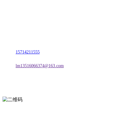
名称：辽宁Z6·尊龙时凯官方网站金属科技有限公司
地址：朝阳市朝阳县柳城经济开发区有色金属工业园
电话：
15714211555
邮箱：
lm13516066374@163.com
扫一扫进入手机网站