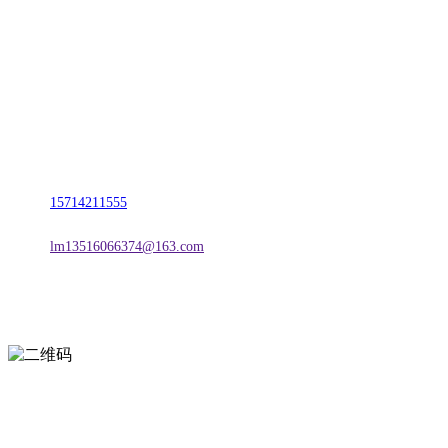
名称：辽宁Z6·尊龙时凯官方网站金属科技有限公司
地址：朝阳市朝阳县柳城经济开发区有色金属工业园
电话：
15714211555
邮箱：
lm13516066374@163.com
扫一扫进入手机网站