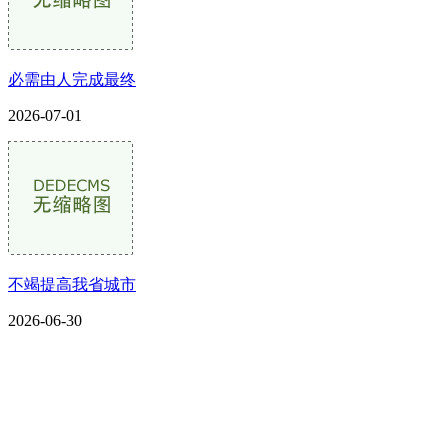
必需由人完成最终
2026-07-01
不竭提高我省城市
2026-06-30
CONTACT US
联系我们