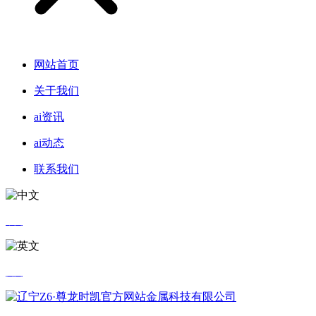
网站首页
关于我们
ai资讯
ai动态
联系我们
中文
英文