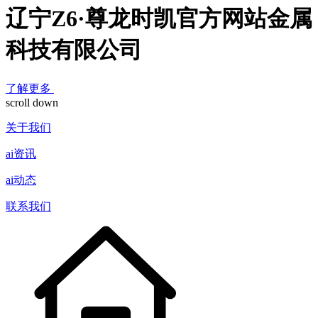
辽宁Z6·尊龙时凯官方网站金属
科技有限公司
了解更多
scroll down
关于我们
ai资讯
ai动态
联系我们