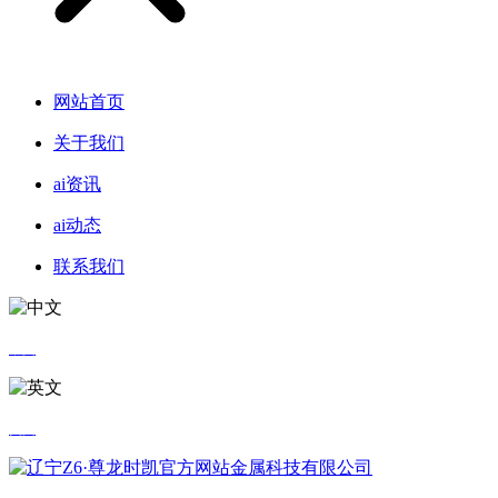
网站首页
关于我们
ai资讯
ai动态
联系我们
中文
英文