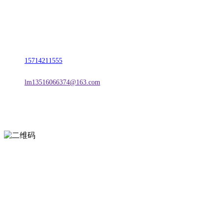
名称：辽宁Z6·尊龙时凯官方网站金属科技有限公司
地址：朝阳市朝阳县柳城经济开发区有色金属工业园
电话：
15714211555
邮箱：
lm13516066374@163.com
扫一扫进入手机网站