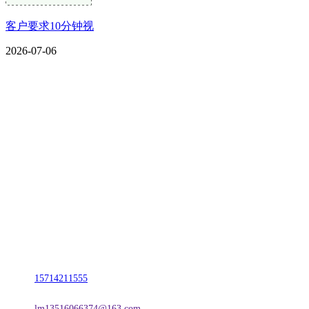
客户要求10分钟视
2026-07-06
CONTACT US
联系我们
名称：辽宁Z6·尊龙时凯官方网站金属科技有限公司
地址：朝阳市朝阳县柳城经济开发区有色金属工业园
电话：
15714211555
邮箱：
lm13516066374@163.com