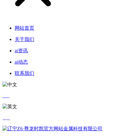
网站首页
关于我们
ai资讯
ai动态
联系我们
中文
英文