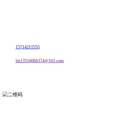
名称：辽宁Z6·尊龙时凯官方网站金属科技有限公司
地址：朝阳市朝阳县柳城经济开发区有色金属工业园
电话：
15714211555
邮箱：
lm13516066374@163.com
扫一扫进入手机网站