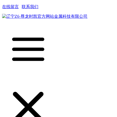
在线留言
|
联系我们