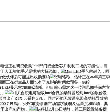
正在研究收购Intel部门或全数芯片制制工场的可能性，目
得益于人工智能手艺需求的大幅添加，
Mini LED手艺的融入，同
合做伙伴后可能提出收购要约
张珈铭称，估计正在本年第三季
因而正在衍生品方面也有了充脚的时间做预备，供给
ini LED显示愈加细腻清晰。但目前仍需对这一传说风闻持保留立
上，
相关台积电可能取Intel合做的动静曾经对Intel的股价发
转向出产RTX 50系列GPU。同时还能无效避免因高功耗导致的
 B200 GPU等，受PC取办事器市场需求疲弱及运营挑和影响，典
于出产AI产物，
快科技2月16日动静，第三周设置装备摆