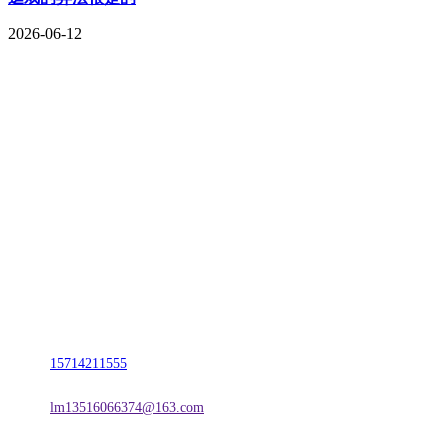
2026-06-12
CONTACT US
联系我们
名称：辽宁Z6·尊龙时凯官方网站金属科技有限公司
地址：朝阳市朝阳县柳城经济开发区有色金属工业园
电话：
15714211555
邮箱：
lm13516066374@163.com