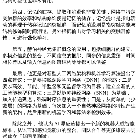
结构可塑性也非常有用。
第四，记忆的贮存、提取和消退也非常关键，网络中特定
突触群的效率和结构修饰便是记忆的储存，记忆提出是指电活
动的再现于储存记忆的突触群，而记忆消退则是指突触功能与
结构修饰随时间消退。另外根据输出对学习相关的突触群修
饰，可进行强化学习。
第五，赫伯神经元集群概念的应用，包括细胞群的建立、
多模态信息的整合，不同信息的捆绑、同步的信息震荡、时间
相位差以及输入信息的图谱结构等等都可以借鉴
最后，他更是对新型人工网络架构和机器学习算法提出了
四点建议：一是要摆脱深度学习网络（DNN）的诱惑；二是
要以高效、节能、半监督和无监督学习为目标，建立全新的人
工智能模型和算法；三是以脉冲神经网络（SNN）为基础，
加入传递延迟，强调时序信息的重要性；四是，从简单的（少
数层）的网络为基础，每次加入一个自然神经网络的特性产生
新的架构，然后用新的机器学习和算法来检测效果。
除此之外， 他认为 AI 界应该提出一个新的机器人或智能
标准，从语言和感知觉能力的整合、团队合作等更多维度去尝
试建立「新图灵测试」。