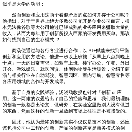
似乎是大学的功能；
然而创新和应用这两个看似矛盾的点如何并存于公司呢？
他指出，对于于世界上绝大多数公司尤其是创业公司而言，根
本无法像谷歌等大公司通过已经成熟的业务应用来赚取大量的
收入，从而为每年用于创新所投入巨额的研发费用买单。那该
如何找到自己的生存模式 ？
商汤便通过与各行各业进行合作，以 AI+赋能来找到平衡
创新和应用的方法论。他进一步以上班族「从早上八点到晚上
十点」一天的日常需求，如驾车上班、楼宇办公、午餐、外出
开会、游戏娱乐、就医问诊、休闲购物等生活场景，介绍了商
汤与相关行业在自动驾驶、智慧园区、室内导航、智慧零售等
各应用领域的合作与开发成果。
基于自身的实践经验，汤晓鸥教授也针对「创新 or 应
用」这一两难的议题给出了自己的经验和思考：我们最初理解
的创新一般都是出论文，做研究，在实验室里做别人没有做过
的东西，然而这样的创新一旦放到市场上往往是不被接受的。
因此，他认为最终的创新其实不仅仅是技术的创新，还应
该包括公司中工程的创新、产品的创新甚至是商务模式的创