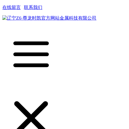
在线留言
|
联系我们