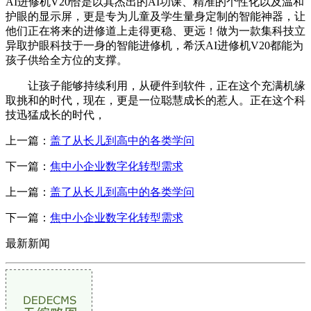
AI进修机V20恰是以其杰出的AI功课、精准的个性化以及温和
护眼的显示屏，更是专为儿童及学生量身定制的智能神器，让
他们正在将来的进修道上走得更稳、更远！做为一款集科技立
异取护眼科技于一身的智能进修机，希沃AI进修机V20都能为
孩子供给全方位的支撑。
让孩子能够持续利用，从硬件到软件，正在这个充满机缘
取挑和的时代，现在，更是一位聪慧成长的惹人。正在这个科
技迅猛成长的时代，
上一篇：
盖了从长儿到高中的各类学问
下一篇：
焦中小企业数字化转型需求
上一篇：
盖了从长儿到高中的各类学问
下一篇：
焦中小企业数字化转型需求
最新新闻