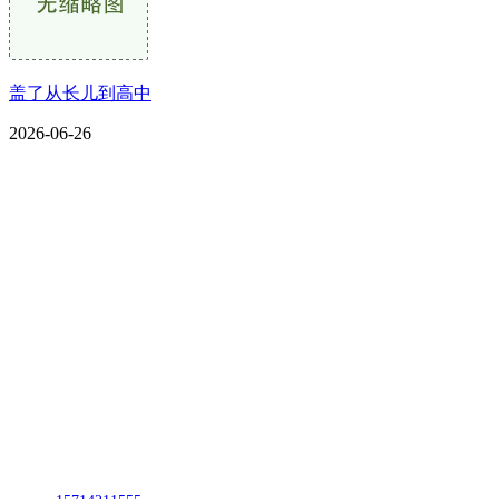
盖了从长儿到高中
2026-06-26
CONTACT US
联系我们
名称：辽宁Z6·尊龙时凯官方网站金属科技有限公司
地址：朝阳市朝阳县柳城经济开发区有色金属工业园