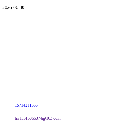
2026-06-30
CONTACT US
联系我们
名称：辽宁Z6·尊龙时凯官方网站金属科技有限公司
地址：朝阳市朝阳县柳城经济开发区有色金属工业园
电话：
15714211555
邮箱：
lm13516066374@163.com