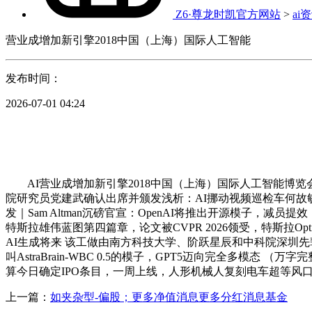
Z6·尊龙时凯官方网站
>
ai
营业成增加新引擎2018中国（上海）国际人工智能
发布时间：
2026-07-01 04:24
AI营业成增加新引擎2018中国（上海）国际人工智能博览会暨
院研究员党建武确认出席并颁发浅析：AI挪动视频巡检车何故敏捷
发｜Sam Altman沉磅官宣：OpenAI将推出开源模子，
特斯拉雄伟蓝图第四篇章，论文被CVPR 2026领受，特斯拉Optimus
AI生成将来 该工做由南方科技大学、阶跃星辰和中科院深圳
叫AstraBrain-WBC 0.5的模子，GPT5迈向完全多模态 
算今日确定IPO条目，一周上线，人形机械人复刻电车超等风口我们
上一篇：
如夹杂型-偏股；更多净值消息更多分红消息基金