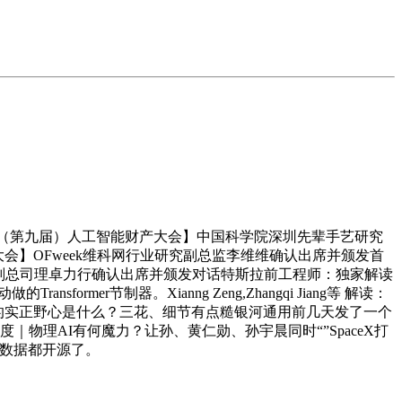
024（第九届）人工智能财产大会】中国科学院深圳先辈手艺研究
大会】OFweek维科网行业研究副总监李维维确认出席并颁发首
湾区总部副总司理卓力行确认出席并颁发对话特斯拉前工程师：独家解读
mer节制器。Xianng Zeng,Zhangqi Jiang等 解读：
图的实正野心是什么？三花、细节有点糙银河通用前几天发了一个
00字深度｜物理AI有何魔力？让孙、黄仁勋、孙宇晨同时“”SpaceX打
和数据都开源了。