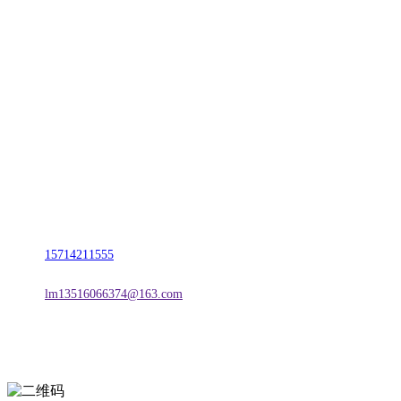
CONTACT US
联系我们
名称：辽宁Z6·尊龙时凯官方网站金属科技有限公司
地址：朝阳市朝阳县柳城经济开发区有色金属工业园
电话：
15714211555
邮箱：
lm13516066374@163.com