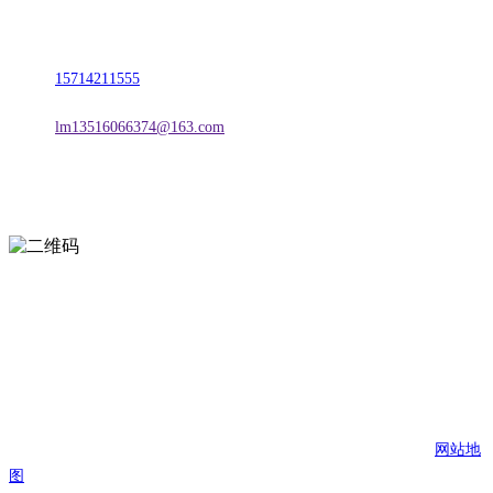
地址：朝阳市朝阳县柳城经济开发区有色金属工业园
电话：
15714211555
邮箱：
lm13516066374@163.com
扫一扫进入手机网站
页面版权归辽宁Z6·尊龙时凯官方网站金属科技有限公司 所有
网站地
图