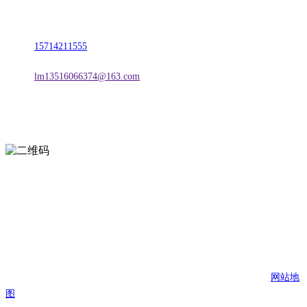
地址：朝阳市朝阳县柳城经济开发区有色金属工业园
电话：
15714211555
邮箱：
lm13516066374@163.com
扫一扫进入手机网站
页面版权归辽宁Z6·尊龙时凯官方网站金属科技有限公司 所有
网站地
图