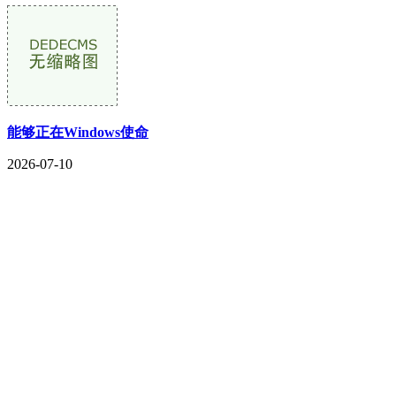
能够正在Windows使命
2026-07-10
CONTACT US
联系我们
名称：辽宁Z6·尊龙时凯官方网站金属科技有限公司