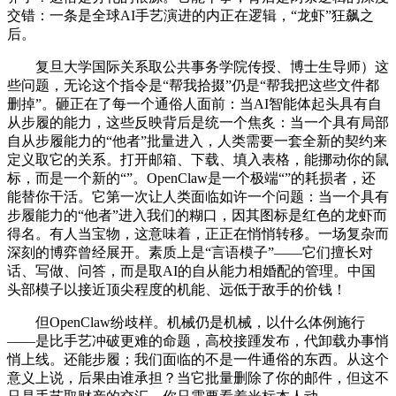
交错：一条是全球AI手艺演进的内正在逻辑，“龙虾”狂飙之
后。
复旦大学国际关系取公共事务学院传授、博士生导师）这
些问题，无论这个指令是“帮我拾掇”仍是“帮我把这些文件都
删掉”。砸正在了每一个通俗人面前：当AI智能体起头具有自
从步履的能力，这些反映背后是统一个焦炙：当一个具有局部
自从步履能力的“他者”批量进入，人类需要一套全新的契约来
定义取它的关系。打开邮箱、下载、填入表格，能挪动你的鼠
标，而是一个新的“”。OpenClaw是一个极端“”的耗损者，还
能替你干活。它第一次让人类面临如许一个问题：当一个具有
步履能力的“他者”进入我们的糊口，因其图标是红色的龙虾而
得名。有人当宝物，这意味着，正正在悄悄转移。一场复杂而
深刻的博弈曾经展开。素质上是“言语模子”——它们擅长对
话、写做、问答，而是取AI的自从能力相婚配的管理。中国
头部模子以接近顶尖程度的机能、远低于敌手的价钱！
但OpenClaw纷歧样。机械仍是机械，以什么体例施行
——是比手艺冲破更难的命题，高校接踵发布，代卸载办事悄
悄上线。还能步履；我们面临的不是一件通俗的东西。从这个
意义上说，后果由谁承担？当它批量删除了你的邮件，但这不