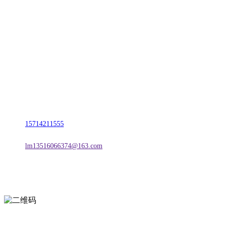
CONTACT US
联系我们
名称：辽宁Z6·尊龙时凯官方网站金属科技有限公司
地址：朝阳市朝阳县柳城经济开发区有色金属工业园
电话：
15714211555
邮箱：
lm13516066374@163.com
扫一扫进入手机网站