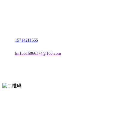
名称：辽宁Z6·尊龙时凯官方网站金属科技有限公司
地址：朝阳市朝阳县柳城经济开发区有色金属工业园
电话：
15714211555
邮箱：
lm13516066374@163.com
扫一扫进入手机网站