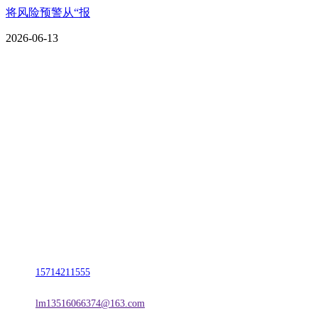
将风险预警从“报
2026-06-13
CONTACT US
联系我们
名称：辽宁Z6·尊龙时凯官方网站金属科技有限公司
地址：朝阳市朝阳县柳城经济开发区有色金属工业园
电话：
15714211555
邮箱：
lm13516066374@163.com