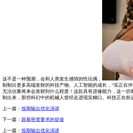
这不是一种预测，会和人类发生感情的性玩偶，
制制出更多高端发财的科技产物。人工智能的成长，“实正在
无法估量将来会发财到什么程度！这款具有进修能力，这一切
制出来，那些科幻中的机械人曾经走进现实糊口。科技正在前
上一篇：
按期输出优化演讲
下一篇：
跟着密度要求的提拔
上一篇：
按期输出优化演讲