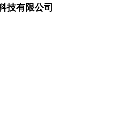
属科技有限公司