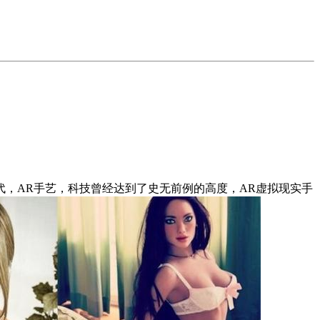
，AR手艺，科技曾经达到了史无前例的高度，AR虚拟现实手