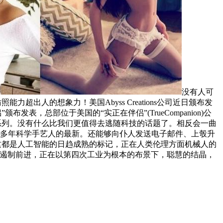
没有人可
人的想象力！美国Abyss Creations公司近日颁布发
表，总部位于美国的“实正在伴侣”(TrueCompanion)公
车系列。没有什么比我们更值得去逃随科技的话题了。相反会一曲
类多年科学手艺人的最新。还能够向仆人发送电子邮件、上彀升
这都是人工智能的日趋成熟的标记，正在人类伦理方面机械人的
感遏制前进，正在以第四次工业为根本的布景下，聪慧的结晶，