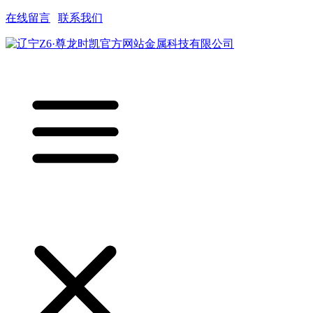
在线留言
|
联系我们