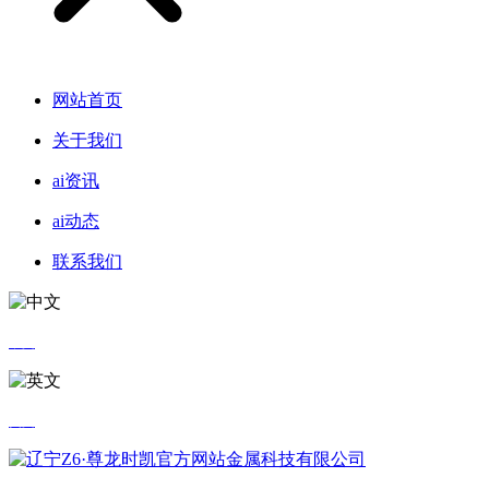
网站首页
关于我们
ai资讯
ai动态
联系我们
中文
英文