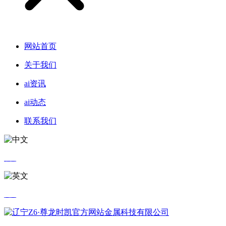
网站首页
关于我们
ai资讯
ai动态
联系我们
中文
英文