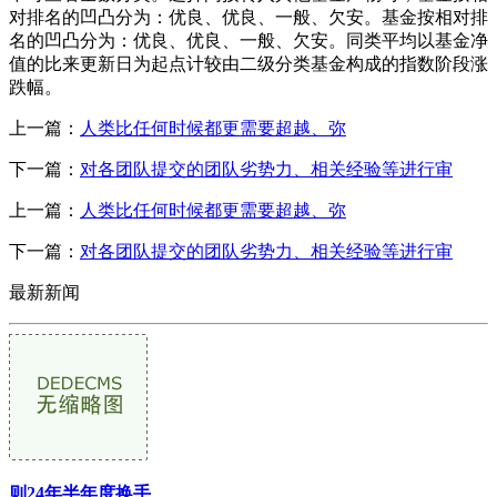
对排名的凹凸分为：优良、优良、一般、欠安。基金按相对排
名的凹凸分为：优良、优良、一般、欠安。同类平均以基金净
值的比来更新日为起点计较由二级分类基金构成的指数阶段涨
跌幅。
上一篇：
人类比任何时候都更需要超越、弥
下一篇：
对各团队提交的团队劣势力、相关经验等进行审
上一篇：
人类比任何时候都更需要超越、弥
下一篇：
对各团队提交的团队劣势力、相关经验等进行审
最新新闻
则24年半年度换手