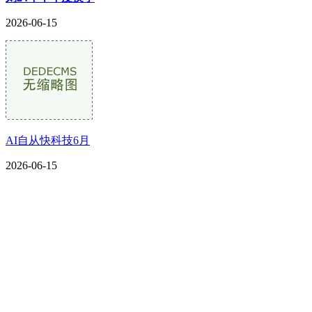
2026-06-15
AI自从快科技6月
2026-06-15
CONTACT US
联系我们