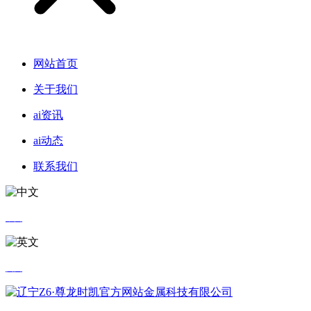
网站首页
关于我们
ai资讯
ai动态
联系我们
中文
英文