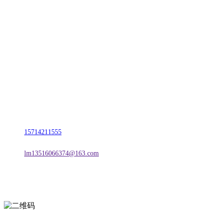
CONTACT US
联系我们
名称：辽宁Z6·尊龙时凯官方网站金属科技有限公司
地址：朝阳市朝阳县柳城经济开发区有色金属工业园
电话：
15714211555
邮箱：
lm13516066374@163.com