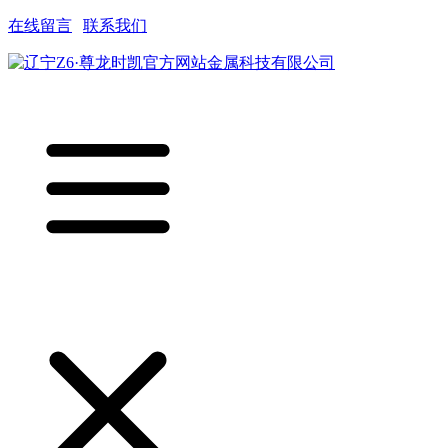
在线留言
|
联系我们