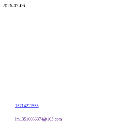
2026-07-06
CONTACT US
联系我们
名称：辽宁Z6·尊龙时凯官方网站金属科技有限公司
地址：朝阳市朝阳县柳城经济开发区有色金属工业园
电话：
15714211555
邮箱：
lm13516066374@163.com