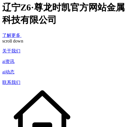
辽宁Z6·尊龙时凯官方网站金属
科技有限公司
了解更多
scroll down
关于我们
ai资讯
ai动态
联系我们