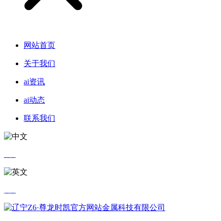
网站首页
关于我们
ai资讯
ai动态
联系我们
中文
英文